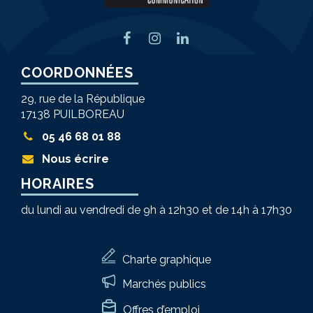
Lien
Lien
Lien
vers
vers
vers
COORDONNÉES
le
le
le
compte
compte
compte
29, rue de la République
Facebook
Instagram
Linkedin
17138 PUILBOREAU
05 46 68 01 88
Nous écrire
HORAIRES
du lundi au vendredi de 9h à 12h30 et de 14h à 17h30
Charte graphique
Marchés publics
Offres d’emploi