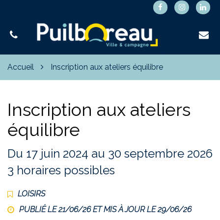
Gestion des traceurs
Lien
Lien
Lie
vers
vers
ver
le
le
le
compte
compte
co
Facebook
Instagra
Lin
Accueil
Inscription aux ateliers équilibre
Inscription aux ateliers
équilibre
Du
17
juin
2024
au
30
septembre
2026
3 horaires possibles
LOISIRS
PUBLIÉ LE 21/06/26 ET MIS À JOUR LE
29/06/26