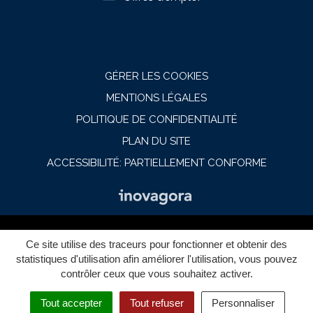
GÉRER LES COOKIES
MENTIONS LÉGALES
POLITIQUE DE CONFIDENTIALITÉ
PLAN DU SITE
ACCESSIBILITÉ: PARTIELLEMENT CONFORME
Ce site utilise des traceurs pour fonctionner et obtenir des
statistiques d'utilisation afin améliorer l'utilisation, vous pouvez
contrôler ceux que vous souhaitez activer.
Recherche
Tout accepter
Tout refuser
Personnaliser
Menu