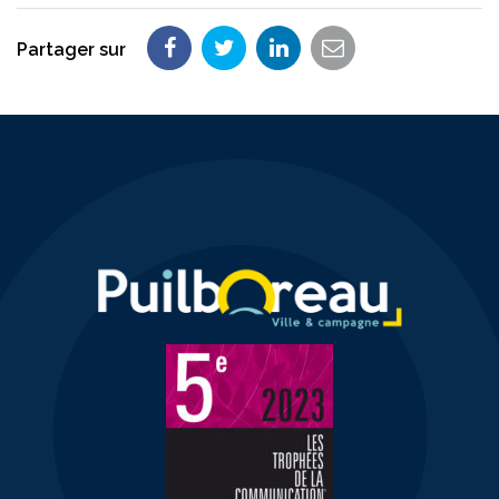
Partager sur
Partager
Partager
Partager
Partager
sur
sur
sur
par
Facebook
Twitter
LinkedIn
email