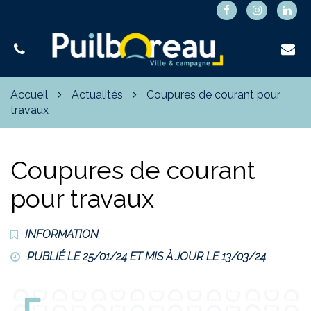
Gestion des traceurs
Lien
Lien
Lie
vers
vers
ver
le
le
le
compte
compte
co
Facebook
Instagra
Lin
Accueil
Actualités
Coupures de courant pour
travaux
Coupures de courant
pour travaux
INFORMATION
PUBLIÉ LE 25/01/24 ET MIS À JOUR LE
13/03/24