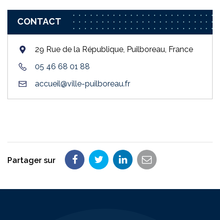
CONTACT
29 Rue de la République, Puilboreau, France
05 46 68 01 88
accueil@ville-puilboreau.fr
Partager sur
Partager
Partager
Partager
Partager
sur
sur
sur
par
Facebook
Twitter
LinkedIn
email